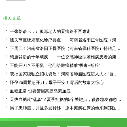
现问题，早中期我们可能没有任何症状。因此人们会
把肾脏叫做“哑巴器官”，把慢性肾脏病叫做“沉默杀
手”。
相关文章
一张陪诊卡，让孤寡老人的看病路不再难走
膝关节僵硬规范化诊疗要点——河南省洛阳正骨医院（河南省骨科医院）郑州院区顺利开展第三百八十期“主任.博士”论坛
下周四！河南省洛阳正骨医院（河南省骨科医院）特聘足踝外科专家俞光荣教授将到洛阳院区进行疑难病会诊
锦旗背后的十年顽疾——一位交感神经型颈椎病患者的康复纪实
不能开刀？不用慌！他们给肿瘤精准“投毒+断粮”
获批国家级独立招收资质！河南省肿瘤医院迈入人才“自主培育”时代
怀孕26周紧急开刀，母子平安！背后的故事太惊心
血糖正常 也要警惕高胰岛素血症
天热血糖就“乱套”？夏季控糖的5个关键点，很多糖友都忽略了
男子患肺癌，并且多发转移！原本瘫痪在床的他来到郑医，竟恢复了正常生活？