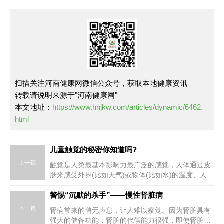
扫描关注河南健康网微信公众号，获取本地健康资讯
转载请说明来源于"河南健康网"
本文地址：
https://www.hnjkw.com/articles/dynamic/6462.
html
儿童触觉的秘密你知道吗?
上一篇
触觉是人类最基本影响力最广泛的感觉，人体通过皮
肤来感受外界(比如天气)或物体(比如水)的温度、人体
受伤时的疼痛、物体的轻重和大小，物品的材质和形
状等等。
警惕“沉默的杀手”——慢性肾脏病
下一篇
肾病常来的悄无声息，让人难以察觉。因为肾脏具有
强大的储备功能，肾脏的代偿能力很强，即使肾脏出