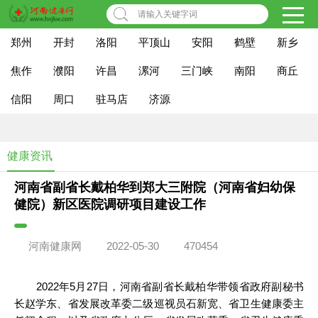
请输入关键字词
郑州
开封
洛阳
平顶山
安阳
鹤壁
新乡
焦作
濮阳
许昌
漯河
三门峡
南阳
商丘
信阳
周口
驻马店
济源
健康资讯
河南省副省长戴柏华到郑大三附院（河南省妇幼保
健院）新区医院调研项目建设工作
河南健康网
2022-05-30
470454
2022年5月27日，河南省副省长戴柏华带领省政府副秘书
长赵学东、省发展改革委二级巡视员石新宽、省卫生健康委主