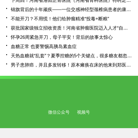
下周四！河南省洛阳正骨医院（河南省骨科医院）特聘足踝外科专家俞光荣教授将到洛阳院区进行疑难病会诊
锦旗背后的十年顽疾——一位交感神经型颈椎病患者的康复纪实
不能开刀？不用慌！他们给肿瘤精准“投毒+断粮”
获批国家级独立招收资质！河南省肿瘤医院迈入人才“自主培育”时代
怀孕26周紧急开刀，母子平安！背后的故事太惊心
血糖正常 也要警惕高胰岛素血症
天热血糖就“乱套”？夏季控糖的5个关键点，很多糖友都忽略了
男子患肺癌，并且多发转移！原本瘫痪在床的他来到郑医，竟恢复了正常生活？
微信公众号
视频号
地址：中国·郑州嵩山北路292号 E-mail：hnjkw@163.com