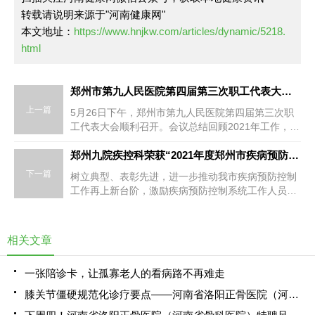
转载请说明来源于"河南健康网"
本文地址：
https://www.hnjkw.com/articles/dynamic/5218.
html
郑州市第九人民医院第四届第三次职工代表大会顺利召开
上一篇
5月26日下午，郑州市第九人民医院第四届第三次职
工代表大会顺利召开。会议总结回顾2021年工作，分
析当前形势任务，对2022年各项工作进行安排部署。
党委副书记、院长白建林，常务副院长李玲、副院长
郑州九院疾控科荣获“2021年度郑州市疾病预防控制工作先进集体和先进个人”荣誉称号
王新月、纪委书记黄伟及职工代表参加会议，大会执
下一篇
树立典型、表彰先进，进一步推动我市疾病预防控制
行主席、副院长田继新主持会议。
工作再上新台阶，激励疾病预防控制系统工作人员履
职尽责，爱岗敬业。郑州市卫生健康委员会选
树“2021年度郑州市疾病预防控制工作先进集体和先
进个人”荣誉，郑州市第九人民医院疾控科荣获“郑州
相关文章
市疾病预防控制工作先进集体和先进个人”荣誉称号。
一张陪诊卡，让孤寡老人的看病路不再难走
膝关节僵硬规范化诊疗要点——河南省洛阳正骨医院（河南省骨科医院）郑州院区顺利开展第三百八十期“主任.博士”论坛